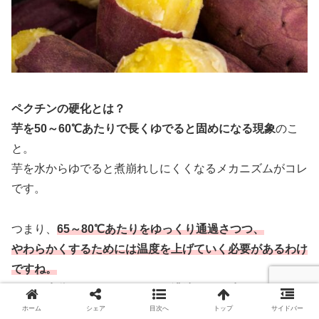
ペクチンの硬化とは？
芋を50～60℃あたりで長くゆでると固めに
なる現象
のこ
と。
芋を水からゆでると煮崩れしにくくなるメカニズムがコレ
です。
つまり、
65～80℃あたりをゆっくり通過さつつ、
やわらかくするためには温度を上げていく必要があるわけ
ですね。
やがて水分がとんで、ぎゅっと濃縮された味わいになりま
す。
ホーム
シェア
目次へ
トップ
サイドバー