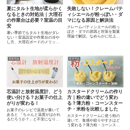
夏にタルト生地が柔らかく
失敗しない！クレームパテ
なるときの対処法｜大理石
ィシエールが粉っぽい・ダ
の作業台は必要？室温の目
マになる原因と解決法
安
クレームパティシエールの粉っ
ぽさ・ダマの原因と対策を製菓
暑い季節でもタルト生地がダレ
理論で解説。なめらかに仕上げ
ない！室温設定や作業台の冷や
る作り方と火加減のコツも紹介
し方、大理石ボードのメリット
します。
まで詳しく解説。家庭でもでき
る温度管理のコツを紹介しま
す。
製菓理論
製菓理論
芯温計と放射温度計、どう
カスタードクリームの作り
使い分ける？お菓子の仕上
方｜粉の違いでどう変わ
がりが変わる！
る？薄力粉・コーンスター
チ・米粉を比較しました
お菓子のレシピで温度が書いて
あると 「ちゃんと温度がはかれ
カスタードクリームに使う粉の
るだろうか？」と不安になり、
違いで、食感や絞りやすさはど
何となく苦手意識をもってしま
う変わる？薄力粉・コーンスタ
う…そんな経験ありませんか？
ーチ・米粉を比較し、それぞれ