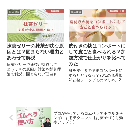
温度管理は、お菓子の仕上がり
の特徴と基本の作り方を解説し
を左右します！ …と言われて
ます。
「芯温計」や「放射温度計」を
製菓理論
製菓理論
買ってみたけれど イマイチ使い
分けができてない、 正しくはか
れていのるか不安がある方へ。 2
つの温度計の違い、使い分けに
ついて解説します。
抹茶ゼリーの抹茶が沈む原
皮付きの桃はコンポートに
因とは？固まらない理由と
して皮ごと食べられる？加
あわせて解説
熱方法で仕上がりを比べて
みた
抹茶ゼリーで抹茶が沈殿してし
まう…その原因と対策を製菓理
桃を皮付きのままコンポートに
論で解説。固まらない理由もお
するとどうなる？70℃の低温加
伝えします。
熱と熱シロップでのマリネ、2つ
の方法を比較。皮ごと食べられ
るのか、食感や風味の違いも含
めて詳しく実験しました。
プロがやっているゴムベラでボウルをキ
レイにするテクニック【お菓子づくり効
率アップ！】