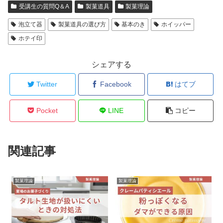
受講生の質問Q＆A
製菓道具
製菓理論
泡立て器
製菓道具の選び方
基本のき
ホイッパー
ホテイ印
シェアする
Twitter
Facebook
はてブ
Pocket
LINE
コピー
関連記事
製菓理論
製菓理論