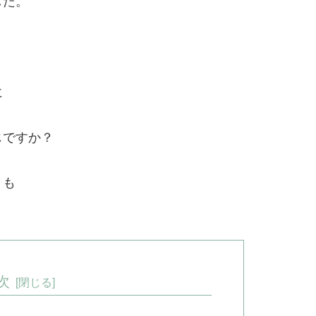
した。
に
じですか？
」
も
次