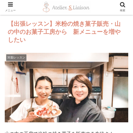
メニュー
検索
【出張レッスン】米粉の焼き菓子販売・山
の中のお菓子工房から 新メニューを増や
したい
対面レッスン