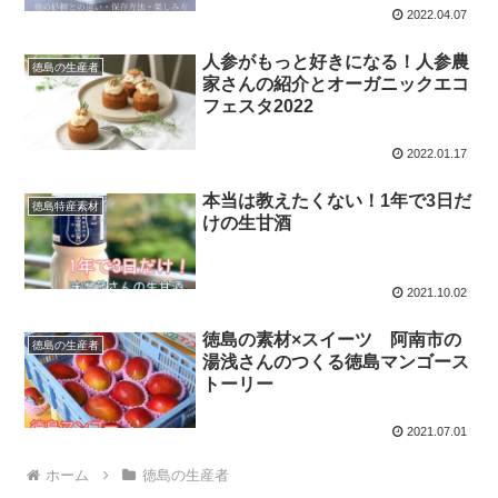
2022.04.07
人参がもっと好きになる！人参農
徳島の生産者
家さんの紹介とオーガニックエコ
フェスタ2022
2022.01.17
本当は教えたくない！1年で3日だ
徳島特産素材
けの生甘酒
2021.10.02
徳島の素材×スイーツ 阿南市の
徳島の生産者
湯浅さんのつくる徳島マンゴース
トーリー
2021.07.01
ホーム
徳島の生産者