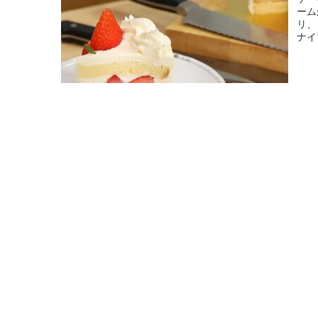
ーム
リ、
ナイ
トで