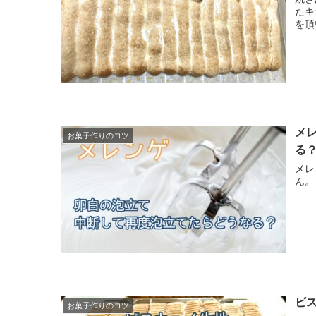
たキラキラした
を頂
メ
お菓子作りのコツ
る
メレンゲ 6日目 卵
ビ
お菓子作りのコツ