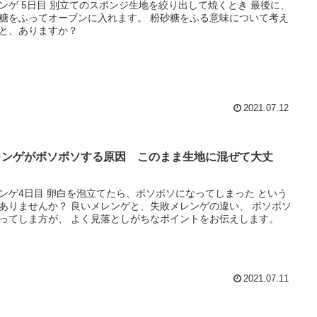
ジ生地を絞り出して焼くとき 最後に、
をふってオーブンに入れます。 粉砂糖をふる意味について考え
と、ありますか？
2021.07.12
レンゲがボソボソする原因 このまま生地に混ぜて大丈
？
を泡立てたら、ボソボソになってしまった という
か？ 良いメレンゲと、失敗メレンゲの違い、 ボソボソ
になってしま方が、 よく見落としがちなポイントをお伝えします。
2021.07.11