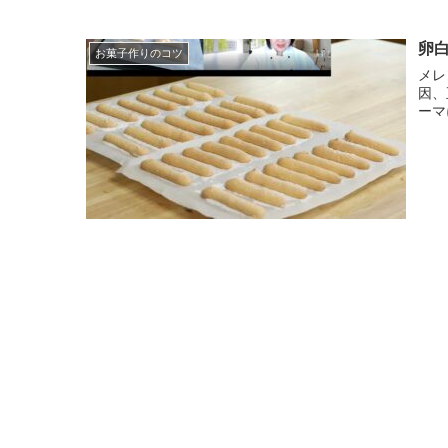
卵
お菓子作りのコツ
メレン
因、正
ーマ