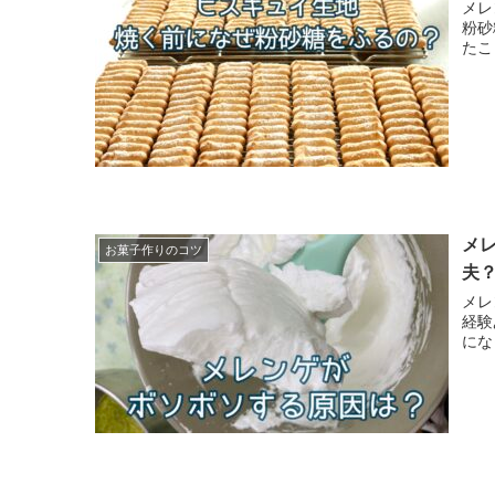
メレンゲ 5日目 別立てのスポン
粉砂糖
たこ
メ
お菓子作りのコツ
夫
メレンゲ4日目 卵白
経験ありません