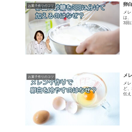
卵
お菓子作りのコツ
メレン
は、 砂糖を1回で加えるメニューが多いです。 どういうことな
3回
メ
お菓子作りのコツ
メレ
ど、
伝え