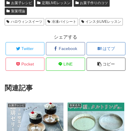
お菓子レシピ
定期LIVEレッスン
お菓子作りのコツ
製菓理論
ハロウィンスイーツ
冷凍パイシート
インスタLIVEレッスン
シェアする
Twitter
Facebook
はてブ
Pocket
LINE
コピー
関連記事
お菓子レシピ
製菓道具