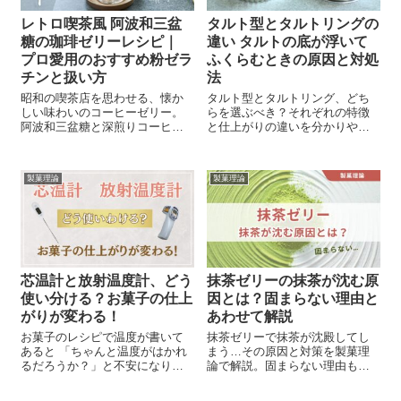
レトロ喫茶風 阿波和三盆
タルト型とタルトリングの
糖の珈琲ゼリーレシピ｜
違い タルトの底が浮いて
プロ愛用のおすすめ粉ゼラ
ふくらむときの原因と対処
チンと扱い方
法
昭和の喫茶店を思わせる、懐か
タルト型とタルトリング、どち
しい味わいのコーヒーゼリー。
らを選ぶべき？それぞれの特徴
阿波和三盆糖と深煎りコーヒー
と仕上がりの違いを分かりやす
で仕上げる、大人のためのゼリ
く解説します。さらに、タルト
ーです。 プロ愛用の粉ゼラチン
を焼いたときに底が浮いてしま
「ゼラチン21」の使い方も、実
う原因と対処法もご紹介！失敗
製菓理論
製菓理論
例とともに解説します。
しないタルト作りのコツをチェ
ックしてみてください。
芯温計と放射温度計、どう
抹茶ゼリーの抹茶が沈む原
使い分ける？お菓子の仕上
因とは？固まらない理由と
がりが変わる！
あわせて解説
お菓子のレシピで温度が書いて
抹茶ゼリーで抹茶が沈殿してし
あると 「ちゃんと温度がはかれ
まう…その原因と対策を製菓理
るだろうか？」と不安になり、
論で解説。固まらない理由もお
何となく苦手意識をもってしま
伝えします。
う…そんな経験ありませんか？