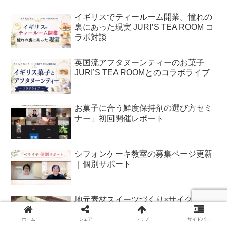
イギリスでティールーム開業。憧れの
裏にあった現実 JURI’S TEA ROOM コ
ラボ対談
英国流アフタヌーンティーのお菓子
JURI’S TEA ROOMとのコラボライブ
お菓子に合う鮮度保持剤の選び方セミ
ナー」初回開催レポート
シフォンケーキ教室の募集ページ更新
｜個別サポート
地元素材スイーツづくり×サイクリン
グイベント開催レポート｜走って、作
って、食べて鳴門を味わう
ホーム
シェア
トップ
サイドバー