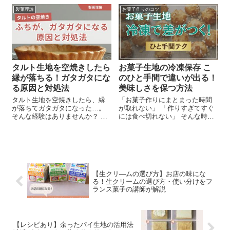
温度管理は、お菓子の仕上がり
製菓理論
お菓子作りのコツ
を左右します！ …と言われて
「芯温計」や「放射温度計」を
買ってみたけれど イマイチ使い
分けができてない、 正しくはか
れていのるか不安がある方へ。 2
つの温度計の違い、使い分けに
ついて解説します。
タルト生地を空焼きしたら
お菓子生地の冷凍保存 こ
縁が落ちる！ガタガタにな
のひと手間で違いが出る！
る原因と対処法
美味しさを保つ方法
タルト生地を空焼きしたら、縁
「お菓子作りにまとまった時間
が落ちてガタガタになった…。
が取れない」 「作りすぎてすぐ
そんな経験はありませんか？ プ
には食べ切れない」 そんな時に
ロコース受講生さんからの実際
欠かせないのが冷凍保存です。
の質問をもとに、原因と改善の
冷凍しても品質を保つ「お菓子
ポイントを分かりやすく解説し
の生地の冷凍保存テクニック」
ます。
をご紹介します。 冷凍を活用す
ると繁忙期のストレスを減らし
ながら、焼きたての風味をいつ
【生クリ―ムの選び方】お店の味にな
でも楽しめます。
る！生クリームの選び方・使い分けをフ
ランス菓子の講師が解説
【レシピあり】余ったパイ生地の活用法