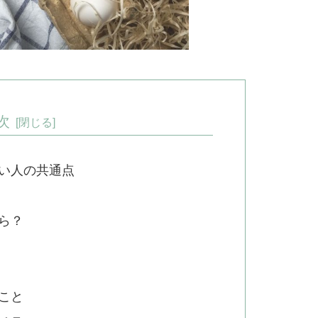
次
い人の共通点
ら？
こと