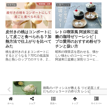
を紹介します。
製菓理論
お菓子レシピ
皮付きの桃はコンポートに
レトロ喫茶風 阿波和三盆
して皮ごと食べられる？加
糖の珈琲ゼリーレシピ｜
熱方法で仕上がりを比べて
プロ愛用のおすすめ粉ゼラ
みた
チンと扱い方
桃を皮付きのままコンポートに
昭和の喫茶店を思わせる、懐か
するとどうなる？70℃の低温加
しい味わいのコーヒーゼリー。
熱と熱シロップでのマリネ、2つ
阿波和三盆糖と深煎りコーヒー
の方法を比較。皮ごと食べられ
で仕上げる、大人のためのゼリ
るのか、食感や風味の違いも含
ーです。 プロ愛用の粉ゼラチン
めて詳しく実験しました。
「ゼラチン21」の使い方も、実
例とともに解説します。
徳島のパティシエが教える リピ必至！す
だちのジェラードの作り方 レシピ
ホーム
シェア
目次へ
トップ
サイドバー