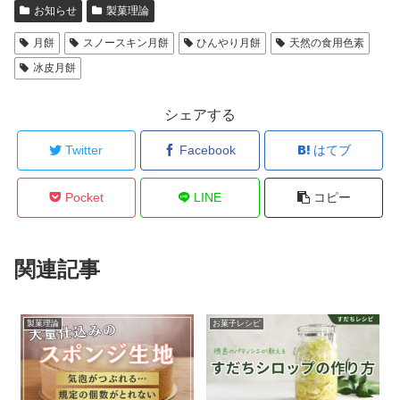
お知らせ
製菓理論
月餅
スノースキン月餅
ひんやり月餅
天然の食用色素
冰皮月餅
シェアする
Twitter
Facebook
はてブ
Pocket
LINE
コピー
関連記事
製菓理論
お菓子レシピ