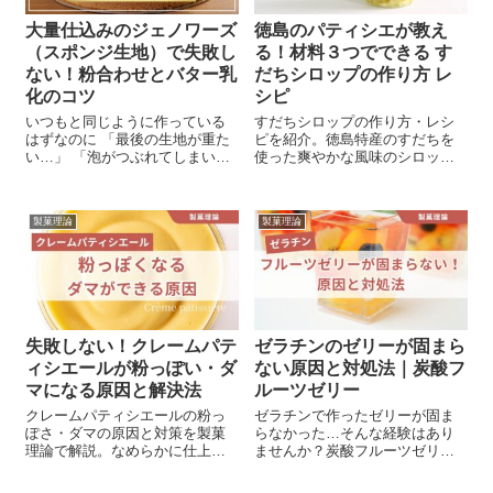
大量仕込みのジェノワーズ
徳島のパティシエが教え
（スポンジ生地）で失敗し
る！材料３つでできる す
ない！粉合わせとバター乳
だちシロップの作り方 レ
化のコツ
シピ
いつもと同じように作っている
すだちシロップの作り方・レシ
はずなのに 「最後の生地が重た
ピを紹介。徳島特産のすだちを
い…」 「泡がつぶれてしまい、
使った爽やかな風味のシロップ
必要な数が取れない…」 一度に
と保存方法を詳しく解説しま
たくさんのジェノワーズ（スポ
す。
ンジ生地）を仕込むと、こんな
製菓理論
製菓理論
悩みはありませんか？ クリスマ
スやイベントシーズンが近づく
と、 お菓子屋さんなどでは、ジ
ェノワーズを大量に仕込む機会
が増えます。 パートで入った
ら、1台分の仕込みとは勝手が違
って 戸惑っている、という方
失敗しない！クレームパテ
ゼラチンのゼリーが固まら
へ、 大量仕込仕込みのジェノワ
ィシエールが粉っぽい・ダ
ない原因と対処法｜炭酸フ
ーズで失敗しないポイントをお
伝えします。
マになる原因と解決法
ルーツゼリー
クレームパティシエールの粉っ
ゼラチンで作ったゼリーが固ま
ぽさ・ダマの原因と対策を製菓
らなかった…そんな経験はあり
理論で解説。なめらかに仕上げ
ませんか？炭酸フルーツゼリー
る作り方と火加減のコツも紹介
で実際に起きたケースをもと
します。
に、失敗の理由と対処のヒント